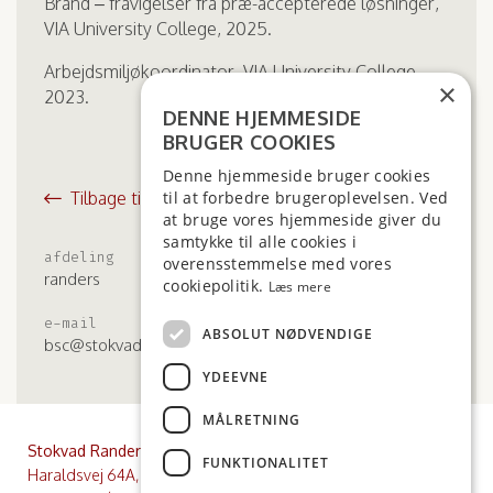
Brand – fravigelser fra præ-accepterede løsninger,
VIA University College, 2025.
Arbejdsmiljøkoordinator, VIA University College,
×
2023.
DENNE HJEMMESIDE
BRUGER COOKIES
Denne hjemmeside bruger cookies
Tilbage til medarbejdere
til at forbedre brugeroplevelsen. Ved
at bruge vores hjemmeside giver du
samtykke til alle cookies i
afdeling
mobil
overensstemmelse med vores
randers
+45 8915 3045
cookiepolitik.
Læs mere
e-mail
ABSOLUT NØDVENDIGE
bsc@stokvad.dk
YDEEVNE
MÅLRETNING
Stokvad Randers
Stokvad Risskov
FUNKTIONALITET
Haraldsvej 64A, 8960
Nordre Strandvej 37, 1. sal,