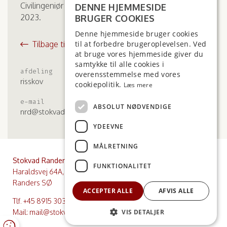
Civilingeniør - cand.polyt. fra Aarhus Universitet
DENNE HJEMMESIDE
2023.
BRUGER COOKIES
Denne hjemmeside bruger cookies
Tilbage til medarbejdere
til at forbedre brugeroplevelsen. Ved
at bruge vores hjemmeside giver du
samtykke til alle cookies i
afdeling
mobil
overensstemmelse med vores
risskov
+45 8915 3455
cookiepolitik.
Læs mere
e-mail
ABSOLUT NØDVENDIGE
nrd@stokvad.dk
YDEEVNE
MÅLRETNING
Stokvad Randers
Stokvad Risskov
FUNKTIONALITET
Haraldsvej 64A, 8960
Nordre Strandvej 37, 1. sal,
Randers SØ
8240 Risskov
ACCEPTER ALLE
AFVIS ALLE
Tlf.
+45 8915 3030
Mail:
mail@stokvad.dk
VIS DETALJER