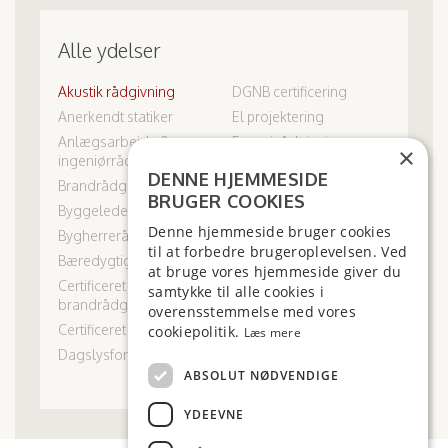
Alle ydelser
Akustik rådgivning
DGNB certificering
Anerkendt statiker
El projektering
Anlægsarbejde &
Energi rådgivning
×
ingeniørrådgivning
Fotoregistrering
DENNE HJEMMESIDE
Brandrådgivning
Indeklima
BRUGER COOKIES
Byggeledelse
Konstruktion og statik
Denne hjemmeside bruger cookies
Bygherrerådgivning
Projektgranskning
til at forbedre brugeroplevelsen. Ved
Bæredygtighed
Regnvandshåndtering
at bruge vores hjemmeside giver du
Certificeret
samtykke til alle cookies i
Sikkerhed og sundhed
brandrådgiver
overensstemmelse med vores
Svanemærket byggeri
Certificeret statiker
cookiepolitik.
Læs mere
Syns- og skønsmænd
Dagslysforhold
VVS & Ventilation
ABSOLUT NØDVENDIGE
YDEEVNE