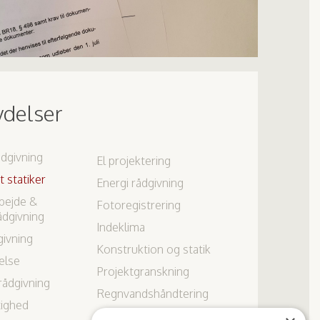
ydelser
ådgivning
El projektering
 statiker
Energi rådgivning
bejde &
Fotoregistrering
ådgivning
Indeklima
ivning
Konstruktion og statik
else
Projektgranskning
rådgivning
Regnvandshåndtering
ighed
Sikkerhed og sundhed