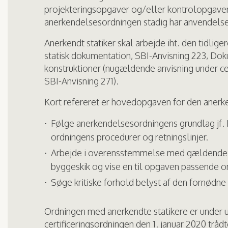
projekteringsopgaver og/eller kontrolopgaver
anerkendelsesordningen stadig har anvendelse
Anerkendt statiker skal arbejde iht. den tidlig
statisk dokumentation, SBI-Anvisning 223, Do
konstruktioner (nugældende anvisning under cer
SBI-Anvisning 271).
Kort refereret er hovedopgaven for den anerken
Følge anerkendelsesordningens grundlag jf
ordningens procedurer og retningslinjer.
Arbejde i overensstemmelse med gældende
byggeskik og vise en til opgaven passende 
Søge kritiske forhold belyst af den fornødn
Ordningen med anerkendte statikere er under u
certificeringsordningen den 1. januar 2020 trådt