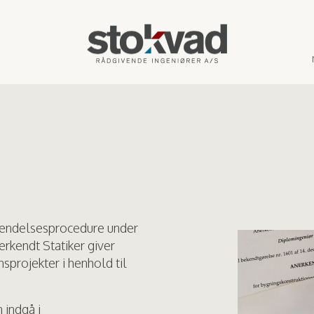
kendelsesprocedure under
erkendt Statiker giver
nsprojekter i henhold til
 indgå i