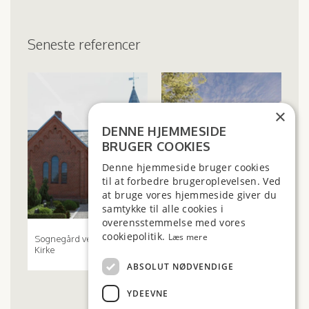
Seneste referencer
×
DENNE HJEMMESIDE
BRUGER COOKIES
Denne hjemmeside bruger cookies
til at forbedre brugeroplevelsen. Ved
at bruge vores hjemmeside giver du
samtykke til alle cookies i
overensstemmelse med vores
cookiepolitik.
Læs mere
Sognegård ved Voel
Dronningborghallen
Kirke
ABSOLUT NØDVENDIGE
YDEEVNE