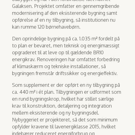
Galaksen. Projektet omfatter en gennemgribende
modernisering af den eksisterende bygning samt
opførelse af en ny tilbygning, så institutionen nu
kan rumme 120 børnehavebørn.
Den oprindelige bygning på ca. 1.035 m² fordelt på
to plan er bevaret, men teknisk og energimæssigt
opgraderet til at leve op til gældende BR10
energikrav. Renoveringen har omfattet forbedring
af klimaskærm og tekniske installationer, så
bygningen fremstår driftssikker og energieffektiv.
Som supplement er der opført en ny tilbygning på
ca. 440 m² i ét plan. Tilbygningen er udformet som
en rund bygningskrop, hvilket har stillet særlige
krav til konstruktion, detaljering og integration
mellem eksisterende og ny bygningsdel.
Nybyggeriet er projekteret, så det som minimum
opfylder kravene til lavenergiklasse 2015, hvilket
indebærer reduceret energiforbrug og