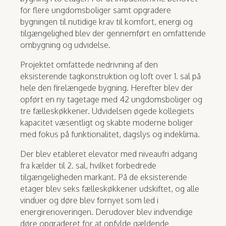
for flere ungdomsboliger samt opgradere
bygningen til nutidige krav til komfort, energi og
tilgængelighed blev der gennemført en omfattende
ombygning og udvidelse.
Projektet omfattede nedrivning af den
eksisterende tagkonstruktion og loft over 1. sal på
hele den firelængede bygning. Herefter blev der
opført en ny tagetage med 42 ungdomsboliger og
tre fælleskøkkener. Udvidelsen øgede kollegiets
kapacitet væsentligt og skabte moderne boliger
med fokus på funktionalitet, dagslys og indeklima.
Der blev etableret elevator med niveaufri adgang
fra kælder til 2. sal, hvilket forbedrede
tilgængeligheden markant. På de eksisterende
etager blev seks fælleskøkkener udskiftet, og alle
vinduer og døre blev fornyet som led i
energirenoveringen. Derudover blev indvendige
døre opgraderet for at opfylde gældende