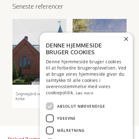
Seneste referencer
×
DENNE HJEMMESIDE
BRUGER COOKIES
Denne hjemmeside bruger cookies
til at forbedre brugeroplevelsen. Ved
at bruge vores hjemmeside giver du
samtykke til alle cookies i
overensstemmelse med vores
cookiepolitik.
Læs mere
Sognegård ved Voel
Dronningborghallen
Kirke
ABSOLUT NØDVENDIGE
YDEEVNE
MÅLRETNING