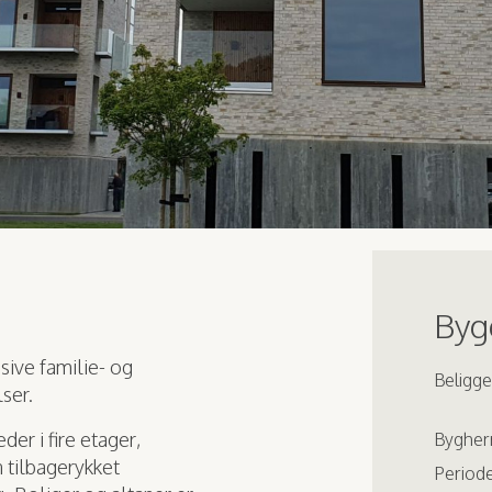
Bygg
sive familie- og
Beligg
ser.
er i fire etager,
Bygher
 tilbagerykket
Periode