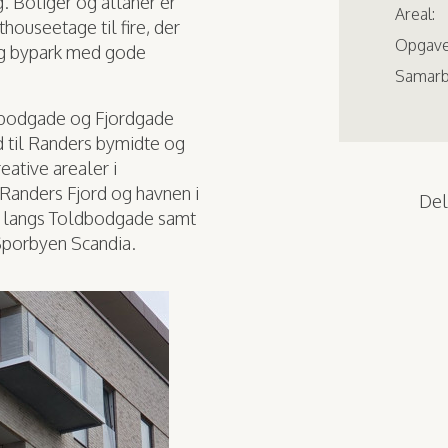
g. Boliger og altaner er
Areal:
houseetage til fire, der
Opgave
og bypark med gode
Samarb
dbodgade og Fjordgade
nd til Randers bymidte og
eative arealer i
Randers Fjord og havnen i
Del,
e langs Toldbodgade samt
 Sporbyen Scandia.