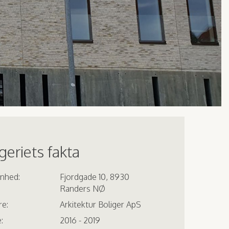
eriets fakta
enhed:
Fjordgade 10, 8930
Randers NØ
re:
Arkitektur Boliger ApS
:
2016 - 2019