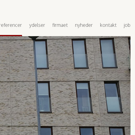
referencer
ydelser
firmaet
nyheder
kontakt
job