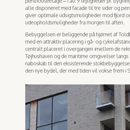
penthouseetage – i alt 9 lejligheder pr. bygnin
alle disponeret med facade til tre sider og pent
giver optimale udsigtsmuligheder mod fjord 
udeopholdsmuligheder fra morgen til aften.
Bebyggelsen er beliggende på hjørnet af Tol
med en attraktiv placering i gå- og cykelafsta
centralt placeret i overgangen imellem de rekr
Tøjhushaven og de maritime omgivelser langs 
naboskab til den eksisterende stokbebyggels
den nye bydel, der med tiden vil vokse frem i