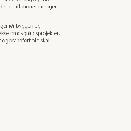
e installationer bidrager
ngeniør byggeri og
plekse ombygningsprojekter,
er og brandforhold skal