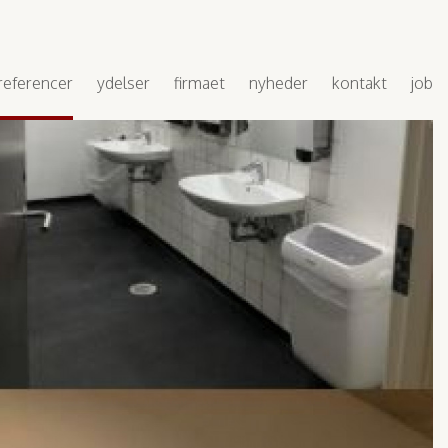
referencer
ydelser
firmaet
nyheder
kontakt
job