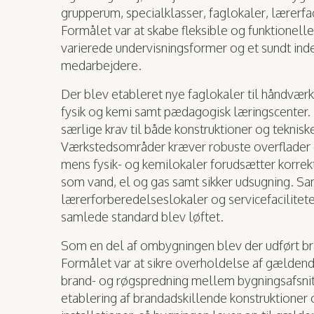
grupperum, specialklasser, faglokaler, lærerfaci
Formålet var at skabe fleksible og funktionell
varierede undervisningsformer og et sundt ind
medarbejdere.
Der blev etableret nye faglokaler til håndværk
fysik og kemi samt pædagogisk læringscenter. D
særlige krav til både konstruktioner og tekniske
Værkstedsområder kræver robuste overflader og
mens fysik- og kemilokaler forudsætter korrekt
som vand, el og gas samt sikker udsugning. Sa
lærerforberedelseslokaler og servicefacilitet
samlede standard blev løftet.
Som en del af ombygningen blev der udført br
Formålet var at sikre overholdelse af gælde
brand- og røgspredning mellem bygningsafsni
etablering af brandadskillende konstruktioner o