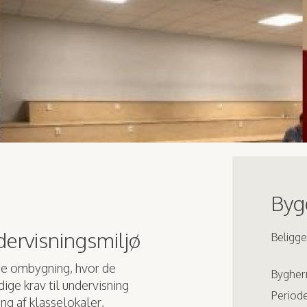
Bygg
ervisningsmiljø
Beligg
e ombygning, hvor de
Bygher
ige krav til undervisning
Periode
g af klasselokaler,