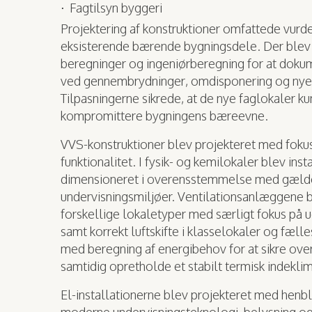
Fagtilsyn byggeri
Projektering af konstruktioner omfattede vurde
eksisterende bærende bygningsdele. Der blev 
beregninger og ingeniørberegning for at dokume
ved gennembrydninger, omdisponering og nye 
Tilpasningerne sikrede, at de nye faglokaler k
kompromittere bygningens bæreevne.
VVS-konstruktioner blev projekteret med fokus
funktionalitet. I fysik- og kemilokaler blev inst
dimensioneret i overensstemmelse med gælde
undervisningsmiljøer. Ventilationsanlæggene b
forskellige lokaletyper med særligt fokus på 
samt korrekt luftskifte i klasselokaler og fæll
med beregning af energibehov for at sikre ove
samtidig opretholde et stabilt termisk indekli
El-installationerne blev projekteret med henbli