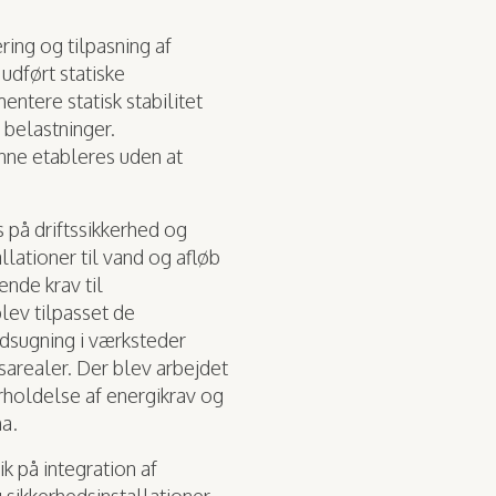
ring og tilpasning af
udført statiske
ntere statisk stabilitet
belastninger.
unne etableres uden at
 på driftssikkerhed og
allationer til vand og afløb
nde krav til
lev tilpasset de
udsugning i værksteder
esarealer. Der blev arbejdet
rholdelse af energikrav og
ma.
k på integration af