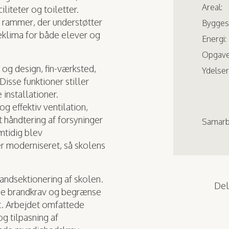
Areal:
liteter og toiletter.
e rammer, der understøtter
Bygges
eklima for både elever og
Energi:
Opgave
 og design, fin-værksted,
Ydelser
isse funktioner stiller
 installationer.
 effektiv ventilation,
 håndtering af forsyninger
Samarb
mtidig blev
er moderniseret, så skolens
andsektionering af skolen.
Del,
nde brandkrav og begrænse
t. Arbejdet omfattede
g tilpasning af