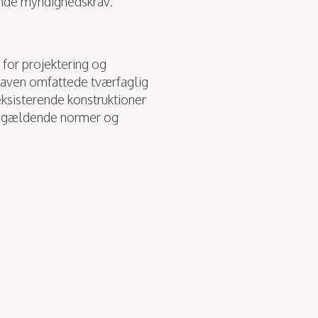
dende myndighedskrav.
 for projektering og
gaven omfattede tværfaglig
eksisterende konstruktioner
til gældende normer og