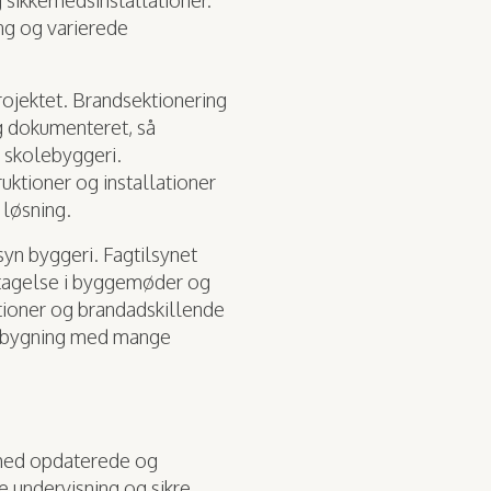
sikkerhedsinstallationer.
ing og varierede
rojektet. Brandsektionering
g dokumenteret, så
 skolebyggeri.
ktioner og installationer
 løsning.
yn byggeri. Fagtilsynet
ltagelse i byggemøder og
lationer og brandadskillende
 ombygning med mange
med opdaterede og
 undervisning og sikre