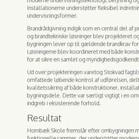
moderne undervisningsteknologi, belysning og 
Installationerne understøtter fleksibel indretn
undervisningsformer.
Brandrådgivning indgik som en central del af p
og brandtekniske løsninger blev projekteret o
bygningen lever op til gældende brandkrav for
Løsningerne blev koordineret med både konstru
for at sikre en samlet og myndighedsgodkendt
Ud over projekteringen varetog Stokvad fagtils
omfattede løbende kontrol af udførelsen, de
kvalitetssikring af både konstruktioner, instal
bygningsdele. Dette var særligt vigtigt i en
indgreb i eksisterende forhold.
Resultat
Hornbæk Skole fremstår efter ombygningen 
funktionelle rammer, der understøtter moderne