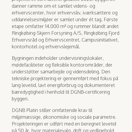
danner ramme om et samlet videns- og
erhvervscenter, hvor erhvervsliv, iværksættere og
uddannelsesmiljøer er samlet under ét tag. Første
etape omfatter 14.000 m² og rummer blandt andet
Ringkøbing-Skjern Forsyning A/S, Ringkøbing Fjord
Erhvervsråd og Erhvervscentret, Campusinitiativet,
kontorhotel og erhvervslejemål.
Bygningen indeholder undervisningslokaler,
mødefaciliteter og fleksible kontorområder, der
understøtter samarbejde og vidensdeling. Den
tekniske projektering er gennemført med fokus på
lang levetid, lavt energiforbrug og dokumenteret
bæredygtighed i henhold til DGNB-certificering
byggeri.
DGNB Platin stiller omfattende krav til
miljømæssige, økonomiske og sociale parametre.
Projekteringen er udført med en beregnet levetid
på 50 år, hvor materialevalg, drift og vedligehold