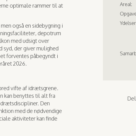
Areal:
rne optimale rammer til at
Opgave
Ydelser
, men også en sidebygning i
ningsfaciliteter, depotrum
alkon med udsigt over
d syd, der giver mulighed
Samarb
iet forventes påbegyndt i
teråret 2026.
red vifte af idrætsgrene.
 kan benyttes til alt fra
Del,
idrætsdiscipliner. Den
funktion med de nødvendige
iale aktiviteter kan finde