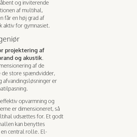
 åbent og inviterende
ionen af multihal,
n får en høj grad af
sk aktiv for gymnasiet.
geniør
or projektering af
 brand og akustik
.
imensionering af de
 de store spændvidder,
g afvandingsløsninger er
atilpasning.
e effektiv opvarmning og
erne er dimensioneret, så
tihal udsættes for. Et godt
 hallen kan benyttes
 en central rolle. El-