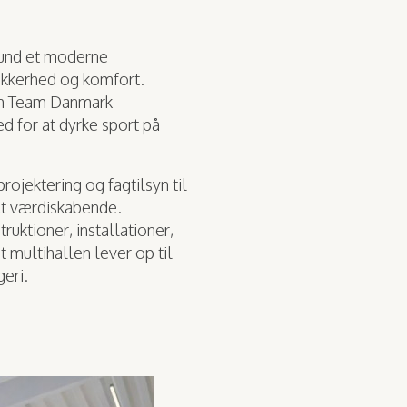
lund et moderne
sikkerhed og komfort.
om Team Danmark
 for at dyrke sport på
ojektering og fagtilsyn til
alt værdiskabende.
ruktioner, installationer,
t multihallen lever op til
geri.