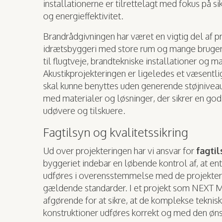
installationerne er tilrettelagt med fokus på s
og energieffektivitet.
Brandrådgivningen har været en vigtig del af pr
idrætsbyggeri med store rum og mange brugere
til flugtveje, brandtekniske installationer og m
Akustikprojekteringen er ligeledes et væsentli
skal kunne benyttes uden generende støjniveau
med materialer og løsninger, der sikrer en go
udøvere og tilskuere.
Fagtilsyn og kvalitetssikring
Ud over projekteringen har vi ansvar for
fagti
byggeriet indebar en løbende kontrol af, at e
udføres i overensstemmelse med de projekter
gældende standarder. I et projekt som NEXT Mu
afgørende for at sikre, at de komplekse teknisk
konstruktioner udføres korrekt og med den øns