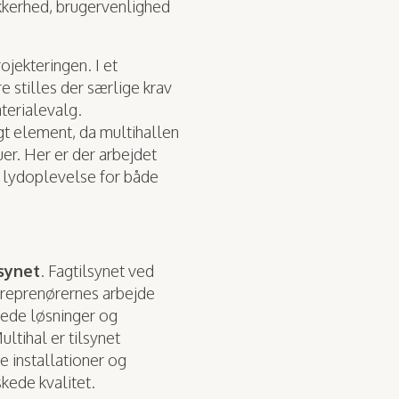
ikkerhed, brugervenlighed
ojekteringen. I et
 stilles der særlige krav
aterialevalg.
gt element, da multihallen
er. Her er der arbejdet
d lydoplevelse for både
lsynet
. Fagtilsynet ved
ntreprenørernes arbejde
ede løsninger og
ltihal er tilsynet
e installationer og
kede kvalitet.