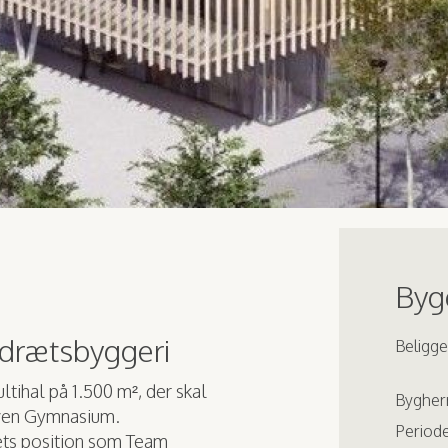
Bygg
 idrætsbyggeri
Beligg
tihal på 1.500 m², der skal
Bygher
oven Gymnasium.
Periode
iets position som Team