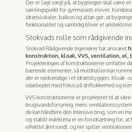
Der er lagt vægt på, at bygningen skal være et
samlingspunkt for gymnasiets elever. Kombinat
idrætslokaler, balkon og altan gør, at bygninge
funktionalitet og samtidig bliver et arkitektoni
Stokvads rolle som rådgivende in
Stokvad Rådgivende Ingeniører har ansvaret
f
konstruktion, kloak, VVS, ventilation, el,
Projekteringen af konstruktionerne omfatter d
bærende elementer, så multihallen kan rumme
der er nødvendige i et idrætsbyggeri. Kloak- o
udarbejdet med fokus på driftsikkerhed og klim
VVS konstruktionerne er projekteret til at sikr
brugsvandsforsyning, mens ventilationssystem
de kan håndtere den intensive brug, som en mul
og stabilt indeklima er en forudsætning for, at
effektivt året rundt, og her spiller ventilationen