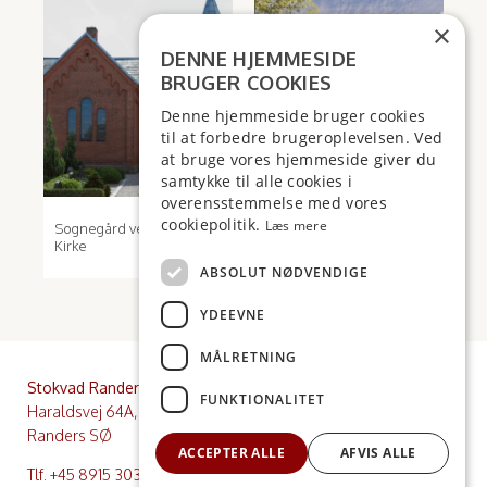
×
DENNE HJEMMESIDE
BRUGER COOKIES
Denne hjemmeside bruger cookies
til at forbedre brugeroplevelsen. Ved
at bruge vores hjemmeside giver du
samtykke til alle cookies i
overensstemmelse med vores
cookiepolitik.
Læs mere
Sognegård ved Voel
Dronningborghallen
Kirke
ABSOLUT NØDVENDIGE
YDEEVNE
MÅLRETNING
Stokvad Randers
Stokvad Risskov
FUNKTIONALITET
Haraldsvej 64A, 8960
Nordre Strandvej 37, 1. sal,
Randers SØ
8240 Risskov
ACCEPTER ALLE
AFVIS ALLE
Tlf.
+45 8915 3030