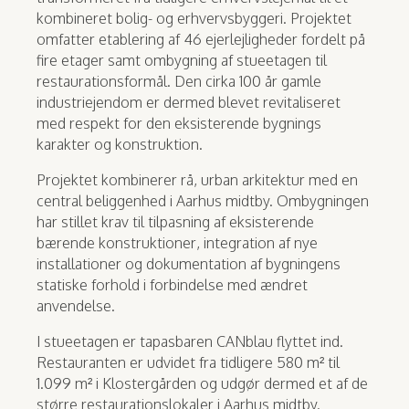
kombineret bolig- og erhvervsbyggeri. Projektet
omfatter etablering af 46 ejerlejligheder fordelt på
fire etager samt ombygning af stueetagen til
restaurationsformål. Den cirka 100 år gamle
industri­ejendom er dermed blevet revitaliseret
med respekt for den eksisterende bygnings
karakter og konstruktion.
Projektet kombinerer rå, urban arkitektur med en
central beliggenhed i Aarhus midtby. Ombygningen
har stillet krav til tilpasning af eksisterende
bærende konstruktioner, integration af nye
installationer og dokumentation af bygningens
statiske forhold i forbindelse med ændret
anvendelse.
I stueetagen er tapasbaren CANblau flyttet ind.
Restauranten er udvidet fra tidligere 580 m² til
1.099 m² i Klostergården og udgør dermed et af de
større restaurationslokaler i Aarhus midtby.