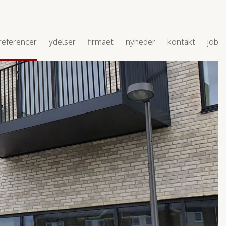
referencer
ydelser
firmaet
nyheder
kontakt
job