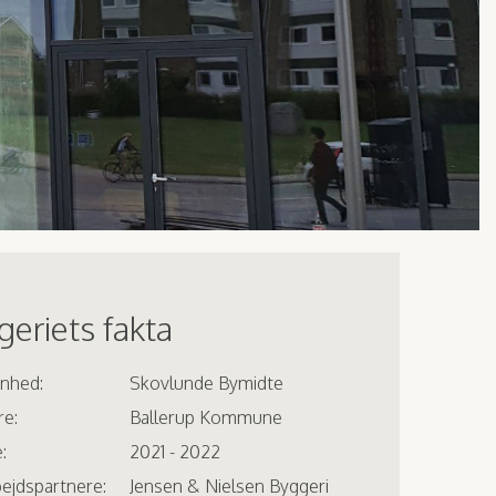
eriets fakta
enhed:
Skovlunde Bymidte
re:
Ballerup Kommune
:
2021 - 2022
ejdspartnere:
Jensen & Nielsen Byggeri