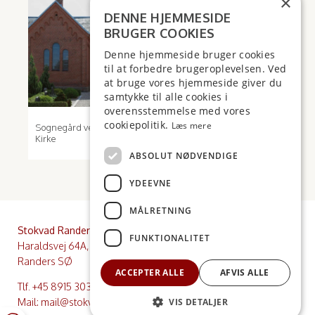
×
DENNE HJEMMESIDE
BRUGER COOKIES
Denne hjemmeside bruger cookies
til at forbedre brugeroplevelsen. Ved
at bruge vores hjemmeside giver du
samtykke til alle cookies i
overensstemmelse med vores
cookiepolitik.
Læs mere
Sognegård ved Voel
Dronningborghallen
Kirke
ABSOLUT NØDVENDIGE
YDEEVNE
MÅLRETNING
Stokvad Randers
Stokvad Risskov
FUNKTIONALITET
Haraldsvej 64A, 8960
Nordre Strandvej 37, 1. sal,
Randers SØ
8240 Risskov
ACCEPTER ALLE
AFVIS ALLE
Tlf.
+45 8915 3030
Mail:
mail@stokvad.dk
VIS DETALJER